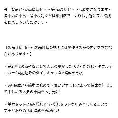
今回製品から2両増結セットが4両増結セットへ変更になります。
各車両の車番・号車表記などは印刷済で、よりお手軽にフル編成
をお楽しみいただけます。
【製品仕様 ※下記製品仕様の説明には関連各製品の内容を含む場
合があります。】
・第2世代の新幹線として人気の高かった100系新幹線。ダブルデ
ッカー4両組込みのダイナミックなV編成を再現
・6両編成から簡単に始めて、買い足すことによって編成を伸ばし
て楽しめる人気の車両をお手元に!
・基本セットに6両増結と4両増結セットを組み合わせることで、
実車どおりの16両編成を再現可能