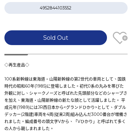
4952844103552
Sold Out
◇再生産品◇
100系新幹線は東海道・山陽新幹線の第2世代の車両として、国鉄
時代の昭和60年(1985)に登場しました。初代0系の丸みを帯びた
外観に対し、シャークノーズと呼ばれた先頭部分などのシャープさ
を加え、東海道・山陽新幹線の新たな顔として活躍しました。 平
成元年(1989)にはJR西日本から<グランドひかり>として、ダブル
デッカー(2階建)車両を4両(従来2両)組み込んだ3000番台が増備さ
れました。編成番号の頭文字Vから、「Vひかり」と呼ばれて多く
の人から親しまれました。