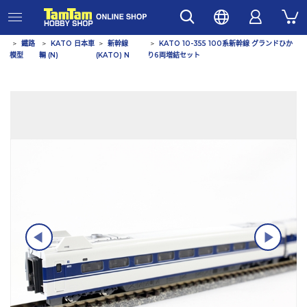
鐵路
KATO 日本車
新幹線
KATO 10-355 100系新幹線 グランドひか
模型
輛 (N)
(KATO) N
り6両増結セット