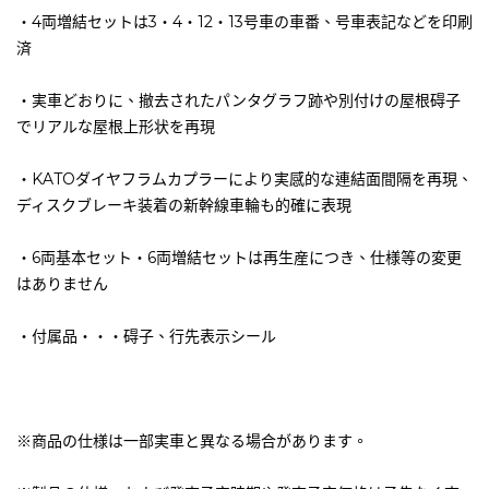
・4両増結セットは3・4・12・13号車の車番、号車表記などを印刷
済
・実車どおりに、撤去されたパンタグラフ跡や別付けの屋根碍子
でリアルな屋根上形状を再現
・KATOダイヤフラムカプラーにより実感的な連結面間隔を再現、
ディスクブレーキ装着の新幹線車輪も的確に表現
・6両基本セット・6両増結セットは再生産につき、仕様等の変更
はありません
・付属品・・・碍子、行先表示シール
※商品の仕様は一部実車と異なる場合があります。